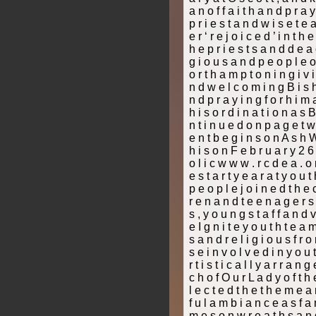
a n o f f a i t h a n d p r a y
p r i e s t a n d w i s e t e 
e r ‘ r e j o i c e d ’ i n t h
h e p r i e s t s a n d d e a c
g i o u s a n d p e o p l e o
o r t h a m p t o n i n g i v 
n d w e l c o m i n g B i s h 
n d p r a y i n g f o r h i m 
h i s o r d i n a t i o n a s 
n t i n u e d o n p a g e t w
e n t b e g i n s o n A s h 
h i s o n F e b r u a r y 2 6 
o l i c w w w . r c d e a . o r
e s t a r t y e a r a t y o 
p e o p l e j o i n e d t h e c
r e n a n d t e e n a g e r s w
s , y o u n g s t a f f a n d v
e I g n i t e y o u t h t e a m
s a n d r e l i g i o u s f r 
s e i n v o l v e d i n y o u 
r t i s t i c a l l y a r r a n 
c h o f O u r L a d y o f t h 
l e c t e d t h e t h e m e a
f u l a m b i a n c e a s f a m 
m e s o n w r e a t h s a n 