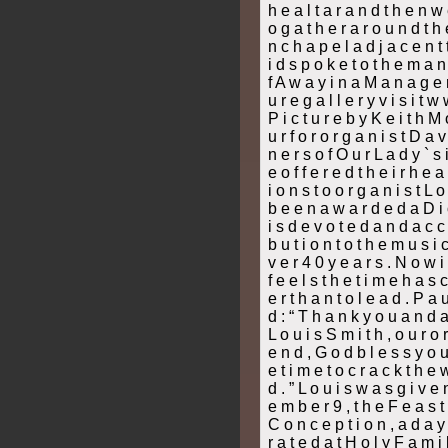
h e a l t a r a n d t h e n w 
o g a t h e r a r o u n d t h 
n c h a p e l a d j a c e n t 
i d s p o k e t o t h e m a n 
f A w a y i n a M a n a g e r 
u r e g a l l e r y v i s i t w
P i c t u r e b y K e i t h M 
u r f o r o r g a n i s t D a 
n e r s o f O u r L a d y ` s 
e o f f e r e d t h e i r h e a r
i o n s t o o r g a n i s t L 
b e e n a w a r d e d a D i 
i s d e v o t e d a n d a c c 
b u t i o n t o t h e m u s i c 
v e r 4 0 y e a r s . N o w i 
f e e l s t h e t i m e h a s c 
e r t h a n t o l e a d . P a 
d : “ T h a n k y o u a n d a
L o u i s S m i t h , o u r o r
e n d , G o d b l e s s y o 
e t i m e t o c r a c k t h e
d . ” L o u i s w a s g i v e
e m b e r 9 , t h e F e a s t 
C o n c e p t i o n , a d a y e
r a t e d a t H o l y F a m i