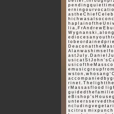
b e t t e r , t h r o u g h p r 
p e n d i n g q u i e t t i m 
e r n i n g o u r v o c a t i 
a s t h e C h i e f C e l e b 
h i c h w a s a l s o c o n c
h a p l a i n o f t h e U n i v
l i a , F r A n d r e w E b u
W y g n a n s k i , a l o n g 
e d i o c e s a n y o u t h 
t o b e o r d a i n e d p r i e
D e a c o n a t t h e M a s s
A l a n w a s h i m s e l f o 
a s t J u l y . D a n i e l J u 
u s i c a t S t J o h n ’ s C a
u s i c o f t h e M a s s c o
e m u s i c g r o u p f r o m
w s t o n , w h o s a n g ‘ C 
a c c o m p a n i e d b y g u 
r i n e t . T h e l i g h t t h
r M a s s a s f l o o d ­ l i g 
g u i d e d t h e f a m i l i e 
e B i s h o p ’ s H o u s e g
u n t e e r s s e r v e d t h 
n c l u d i n g v e g e t a r i
s c i t r u s ­ m i x p u n c h