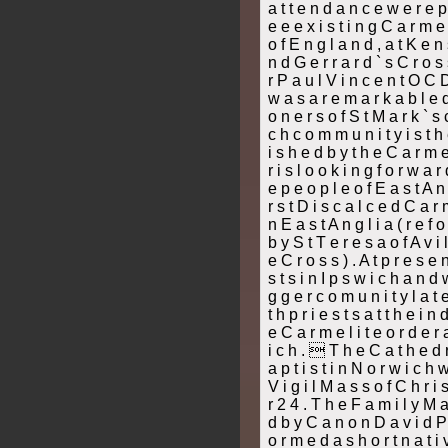
a t t e n d a n c e w e r e p r
e e e x i s t i n g C a r m e l
o f E n g l a n d , a t K e n 
n d G e r r a r d ` s C r o s s
r P a u l V i n c e n t O C D 
w a s a r e m a r k a b l e d 
o n e r s o f S t M a r k ` s 
c h c o m m u n i t y i s t h 
i s h e d b y t h e C a r m e 
r i s l o o k i n g f o r w a r
e p e o p l e o f E a s t A n g 
r s t D i s c a l c e d C a r 
n E a s t A n g l i a ( r e f 
b y S t T e r e s a o f A v i 
e C r o s s ) . A t p r e s e 
s t s i n I p s w i c h a n d 
g g e r c o m u n i t y l a t e
t h p r i e s t s a t t h e i n 
e C a r m e l i t e o r d e r 
i c h .  T h e C a t h e d r
a p t i s t i n N o r w i c h 
V i g i l M a s s o f C h r 
r 2 4 . T h e F a m i l y M a
d b y C a n o n D a v i d P a
o r m e d a s h o r t n a t i v 