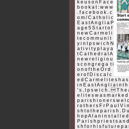
k e u s o n F a c e
b o o k a t : w w w
. f a c e b o o k . c
o m / C a t h o l i c
E a s t A n g l i a P
a g e 5 S t a r t o f
n e w C a r m e l i
t e c o m m u n i t
y i n I p s w i c h N
a t i v i t y p l a y a
t C a t h e d r a l A
n e w r e l i g i o u
s c o n g r e g a ­ t i
o n o f t h e O r d
e r o f D i s c a l c
e d C a r m e l i t e s h a s
i n E a s t A n g l i a i n t h
’ s , I p s w i c h .  T h e 
e l i t e s w a s m a r k e 
p a r i s h i o n e r s w e l
r o t h e r s F r P a u l V i 
s h t o t h e p a r i s h . D 
h o p A l a n i n s t a l l e 
P a r i s h p r i e s t s a n 
s h f o r h i s f u t u r e p a s