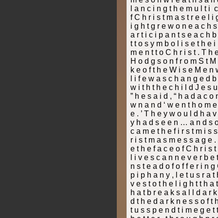
l a n c i n g t h e m u l t i ­
f C h r i s t m a s t r e e l i 
i g h t g r e w o n e a c h s 
a r t i c i p a n t s e a c h b
t t o s y m b o l i s e t h e 
m e n t t o C h r i s t . T h 
H o d g s o n f r o m S t M a
k e o f t h e W i s e M e n w
l i f e w a s c h a n g e d b 
w i t h t h e c h i l d J e s 
” h e s a i d , “ h a d a c o n
w n a n d ‘ w e n t h o m e b 
e . ’ T h e y w o u l d h a v 
y h a d s e e n … a n d s o 
c a m e t h e f i r s t m i s s
r i s t m a s m e s s a g e 
e t h e f a c e o f C h r i s 
l i v e s c a n n e v e r b e 
n s t e a d o f o f f e r i n g 
p i p h a n y , l e t u s r a t
v e s t o t h e l i g h t t h a t
h a t b r e a k s a l l d a r k
d t h e d a r k n e s s o f t 
t u s s p e n d t i m e g e t 