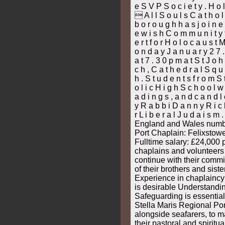
e S V P S o c i e t y . H o l
 A l l S o u l s C a t h o l 
b o r o u g h h a s j o i n e 
e w i s h C o m m u n i t y t
e r t f o r H o l o c a u s t
o n d a y J a n u a r y 2 7 .
a t 7 . 3 0 p m a t S t J o h 
c h , C a t h e d r a l S q u 
h . S t u d e n t s f r o m S 
o l i c H i g h S c h o o l w i
a d i n g s , a n d c a n d l e
y R a b b i D a n n y R i c h
r L i b e r a l J u d a i s m
England and Wales numb
Port Chaplain: Felixstow
Full­time salary: £24,000 
chaplains and volunteers 
continue with their commi
of their brothers and sist
Experience in chaplaincy 
is desirable Understandi
Safeguarding is essential
Stella Maris Regional Por
alongside seafarers, to ma
their pastoral and spiritu