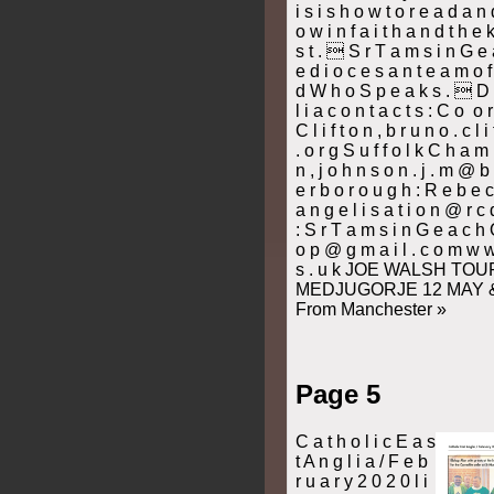
Page 5
C a t h o l i c E a s
t A n g l i a / F e b
r u a r y 2 0 2 0 l i