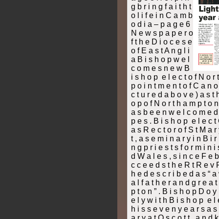
g b r i n g f a i t h t
o l i f e i n C a m b
o d i a – p a g e 6
N e w s p a p e r o
f t h e D i o c e s e
o f E a s t A n g l i
a B i s h o p w e l
c o m e s n e w B
i s h o p ­ e l e c t o f N o
p o i n t m e n t o f C a n o
c t u r e d a b o v e ) a s t h
o p o f N o r t h a m p t o n
a s b e e n w e l c o m e d 
p e s . B i s h o p ­ e l e c 
a s R e c t o r o f S t M a r 
t , a s e m i n a r y i n B i r
n g p r i e s t s f o r m i n i
d W a l e s , s i n c e F e b
c c e e d s t h e R t R e v 
h e d e s c r i b e d a s “ a w
a l f a t h e r a n d g r e a t
p t o n ” . B i s h o p D o y
e l y w i t h B i s h o p ­ e l
h i s s e v e n y e a r s a s 
a r y a t O s c o t t , a n d